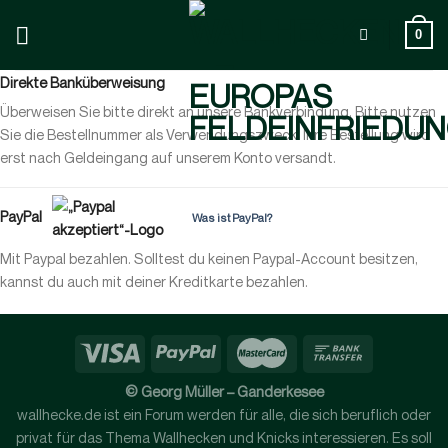
Zum
Inhalt
0
springen
Direkte Banküberweisung
Überweisen Sie bitte direkt an unsere Bankverbindung. Bitte nutzen
Sie die Bestellnummer als Verwendungszweck. Ihre Bestellung wird
erst nach Geldeingang auf unserem Konto versandt.
PayPal
Was ist PayPal?
Mit Paypal bezahlen. Solltest du keinen Paypal-Account besitzen,
kannst du auch mit deiner Kreditkarte bezahlen.
© Georg Müller – Ganderkesee
wallhecke.de ist ein Forum werden für alle, die sich beruflich oder
privat für das Thema Wallhecken und Knicks interessieren. Es soll