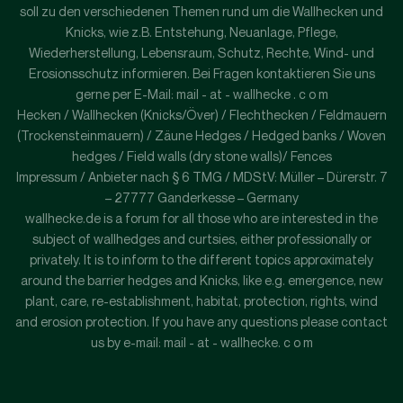
soll zu den verschiedenen Themen rund um die Wallhecken und
Knicks, wie z.B. Entstehung, Neuanlage, Pflege,
Wiederherstellung, Lebensraum, Schutz, Rechte, Wind- und
Erosionsschutz informieren. Bei Fragen kontaktieren Sie uns
gerne per E-Mail: mail - at - wallhecke . c o m
Hecken / Wallhecken (Knicks/Över) / Flechthecken / Feldmauern
(Trockensteinmauern) / Zäune Hedges / Hedged banks / Woven
hedges / Field walls (dry stone walls)/ Fences
Impressum / Anbieter nach § 6 TMG / MDStV: Müller – Dürerstr. 7
– 27777 Ganderkesse – Germany
wallhecke.de is a forum for all those who are interested in the
subject of wallhedges and curtsies, either professionally or
privately. It is to inform to the different topics approximately
around the barrier hedges and Knicks, like e.g. emergence, new
plant, care, re-establishment, habitat, protection, rights, wind
and erosion protection. If you have any questions please contact
us by e-mail: mail - at - wallhecke. c o m