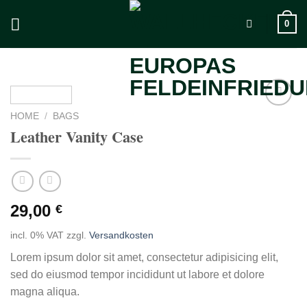
Skip
0
to
content
HOME
/
BAGS
Add to
Leather Vanity Case
wishlist
29,00
€
incl. 0% VAT
zzgl.
Versandkosten
Lorem ipsum dolor sit amet, consectetur adipisicing elit,
sed do eiusmod tempor incididunt ut labore et dolore
magna aliqua.