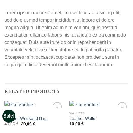
Lorem ipsum dolor sit amet, consectetur adipisicing elit,
sed do eiusmod tempor incididunt ut labore et dolore
magna aliqua. Ut enim ad minim veniam, quis nostrud
exercitation ullamco laboris nisi ut aliquip ex ea commodo
consequat. Duis aute irure dolor in reprehenderit in
voluptate velit esse cillum dolore eu fugiat nulla pariatur.
Excepteur sint occaecat cupidatat non proident, sunt in
culpa qui officia deserunt mollit anim id est laborum.
RELATED PRODUCTS
BAGS
WALLETS
Sale!
Add to
Add to
Leather Weekend Bag
Leather Wallet
wishlist
wishlist
Original
Current
49,00
€
39,00
€
19,00
€
price
price
was:
is: