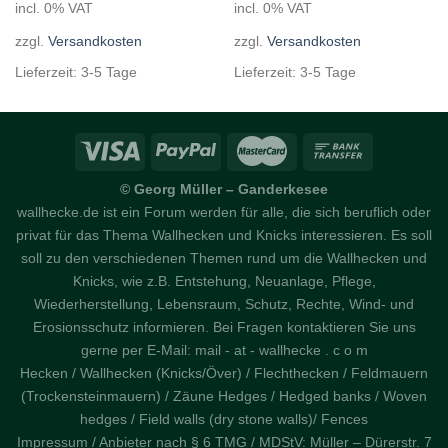
49,00 €.
39,00 €.
incl. 0% VAT
incl. 0% VAT
zzgl.
Versandkosten
zzgl.
Versandkosten
Lieferzeit:
3-5 Tage
Lieferzeit:
3-5 Tage
© Georg Müller – Ganderkesee
wallhecke.de ist ein Forum werden für alle, die sich beruflich oder
privat für das Thema Wallhecken und Knicks interessieren. Es soll
soll zu den verschiedenen Themen rund um die Wallhecken und
Knicks, wie z.B. Entstehung, Neuanlage, Pflege,
Wiederherstellung, Lebensraum, Schutz, Rechte, Wind- und
Erosionsschutz informieren. Bei Fragen kontaktieren Sie uns
gerne per E-Mail: mail - at - wallhecke . c o m
Hecken / Wallhecken (Knicks/Över) / Flechthecken / Feldmauern
(Trockensteinmauern) / Zäune Hedges / Hedged banks / Woven
hedges / Field walls (dry stone walls)/ Fences
Impressum / Anbieter nach § 6 TMG / MDStV: Müller – Dürerstr. 7