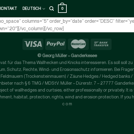
0
KONTAKT
DEUTSCH
xt_no_space” columns=”5″ order_by=”date” order=”DESC” filter=
own=”20″][/vc_column][/vc_row]
© Georg Müller – Ganderkesee
 privat für das Thema Wallhecken und Knicks interessieren. Es soll sol
, Schutz, Rechte, Wind- und Erosionsschutz informieren. Bei Fragen ko
/ Feldmauern (Trockensteinmauern) / Zäune Hedges / Hedged banks / Wo
nbieter nach § 6 TMG / MDStV: Müller – Dürerstr. 7 – 27777 Ganderk
ject of wallhedges and curtsies, either professionally or privately. It i
ment, habitat, protection, rights, wind and erosion protection. If you 
c o m