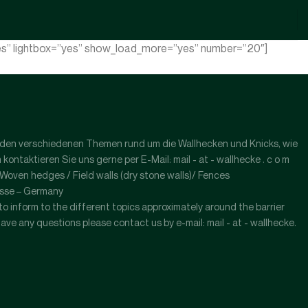
”yes” lightbox=”yes” show_load_more=”yes” number=”20″]
l zu den verschiedenen Themen rund um die Wallhecken und Knicks, wie
ntaktieren Sie uns gerne per E-Mail: mail - at - wallhecke . c o m
ven hedges / Field walls (dry stone walls)/ Fences
esse – Germany
s to inform to the different topics approximately around the barrier
have any questions please contact us by e-mail: mail - at - wallhecke.