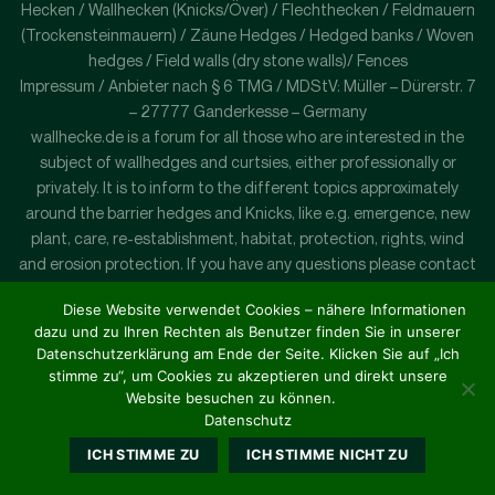
Hecken / Wallhecken (Knicks/Över) / Flechthecken / Feldmauern
(Trockensteinmauern) / Zäune Hedges / Hedged banks / Woven
hedges / Field walls (dry stone walls)/ Fences
Impressum / Anbieter nach § 6 TMG / MDStV: Müller – Dürerstr. 7
– 27777 Ganderkesse – Germany
wallhecke.de is a forum for all those who are interested in the
subject of wallhedges and curtsies, either professionally or
privately. It is to inform to the different topics approximately
around the barrier hedges and Knicks, like e.g. emergence, new
plant, care, re-establishment, habitat, protection, rights, wind
and erosion protection. If you have any questions please contact
us by e-mail: mail - at - wallhecke. c o m
Diese Website verwendet Cookies – nähere Informationen
dazu und zu Ihren Rechten als Benutzer finden Sie in unserer
Datenschutzerklärung am Ende der Seite. Klicken Sie auf „Ich
stimme zu“, um Cookies zu akzeptieren und direkt unsere
Website besuchen zu können.
Datenschutz
ICH STIMME ZU
ICH STIMME NICHT ZU