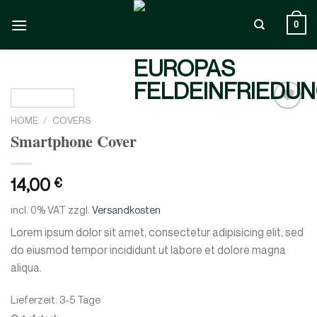
Skip
to
0
content
HOME
/
COVERS
Add to
wishlist
Smartphone Cover
14,00
€
incl. 0% VAT
zzgl.
Versandkosten
Lorem ipsum dolor sit amet, consectetur adipisicing elit, sed
do eiusmod tempor incididunt ut labore et dolore magna
aliqua.
Lieferzeit:
3-5 Tage