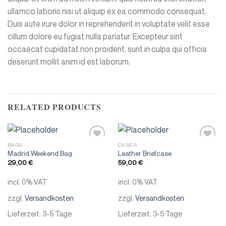
ullamco laboris nisi ut aliquip ex ea commodo consequat.
Duis aute irure dolor in reprehenderit in voluptate velit esse
cillum dolore eu fugiat nulla pariatur. Excepteur sint
occaecat cupidatat non proident, sunt in culpa qui officia
deserunt mollit anim id est laborum.
RELATED PRODUCTS
BAGS
CASES
Add to
Add to
Madrid Weekend Bag
Leather Briefcase
wishlist
wishlist
29,00
€
59,00
€
incl. 0% VAT
incl. 0% VAT
zzgl.
Versandkosten
zzgl.
Versandkosten
Lieferzeit:
3-5 Tage
Lieferzeit:
3-5 Tage