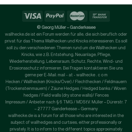
© Georg Müller – Ganderkesee
wallhecke.de ist ein Forum werden für alle, die sich beruflich oder
privat für das Thema Wallhecken und Knicks interessieren. Es soll
soll zu den verschiedenen Themen rund um die Wallhecken und
Knicks, wie z.B. Entstehung, Neuanlage, Pflege,
Wiederherstellung, Lebensraum, Schutz, Rechte, Wind- und
Erosionsschutz informieren. Bei Fragen kontaktieren Sie uns
gerne per E-Mail: mail - at - wallhecke . c o m
Hecken / Wallhecken (Knicks/Över) / Flechthecken / Feldmauern
(Trockensteinmauern) / Zäune Hedges / Hedged banks / Woven
hedges / Field walls (dry stone walls)/ Fences
Impressum / Anbieter nach § 6 TMG / MDStV: Müller – Dürerstr. 7
– 27777 Ganderkesse – Germany
wallhecke.de is a forum for all those who are interested in the
subject of wallhedges and curtsies, either professionally or
privately. It is to inform to the different topics approximately