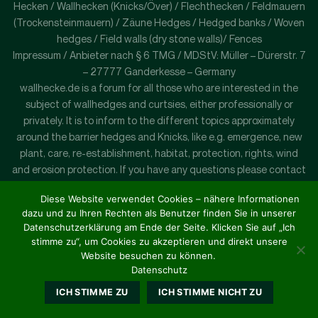
Hecken / Wallhecken (Knicks/Över) / Flechthecken / Feldmauern
(Trockensteinmauern) / Zäune Hedges / Hedged banks / Woven
hedges / Field walls (dry stone walls)/ Fences
Impressum / Anbieter nach § 6 TMG / MDStV: Müller – Dürerstr. 7
– 27777 Ganderkesse – Germany
wallhecke.de is a forum for all those who are interested in the
subject of wallhedges and curtsies, either professionally or
privately. It is to inform to the different topics approximately
around the barrier hedges and Knicks, like e.g. emergence, new
plant, care, re-establishment, habitat, protection, rights, wind
and erosion protection. If you have any questions please contact
us by e-mail: mail - at - wallhecke. c o m
Diese Website verwendet Cookies – nähere Informationen
dazu und zu Ihren Rechten als Benutzer finden Sie in unserer
Datenschutzerklärung am Ende der Seite. Klicken Sie auf „Ich
stimme zu“, um Cookies zu akzeptieren und direkt unsere
Website besuchen zu können.
Datenschutz
ICH STIMME ZU
ICH STIMME NICHT ZU