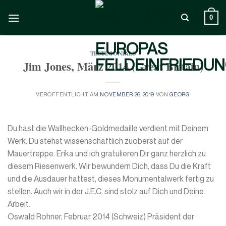
Zum
Inhalt
0
springen
TESTIMONIALS
Jim Jones, März 2014 (Great Britain)
VERÖFFENTLICHT AM
NOVEMBER 26, 2019
VON
GEORG
Du hast die Wallhecken-Goldmedaille verdient mit Deinem
Werk. Du stehst wissenschaftlich zuoberst auf der
Mauertreppe. Erika und ich gratulieren Dir ganz herzlich zu
diesem Riesenwerk. Wir bewundern Dich, dass Du die Kraft
und die Ausdauer hattest, dieses Monumentalwerk fertig zu
stellen. Auch wir in der J.E.C. sind stolz auf Dich und Deine
Arbeit.
Oswald Rohner, Februar 2014 (Schweiz) Präsident der