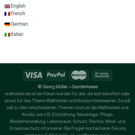
English
French
German
Italian
© Georg Müller – Ganderkesee
wallhecke.de ist ein Forum werden für alle, die sich beruflich oder
privat für das Thema Wallhecken und Knicks interessieren. Es soll
soll zu den verschiedenen Themen rund um die Wallhecken und
Knicks, wie z.B. Entstehung, Neuanlage, Pflege,
Wiederherstellung, Lebensraum, Schutz, Rechte, Wind- und
Erosionsschutz informieren. Bei Fragen kontaktieren Sie uns