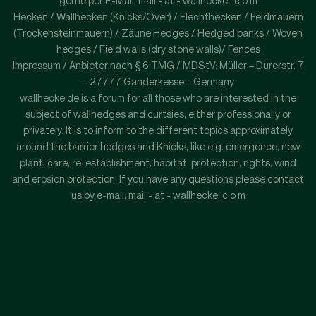
gerne per E-Mail: mail - at - wallhecke . c o m
Hecken / Wallhecken (Knicks/Över) / Flechthecken / Feldmauern
(Trockensteinmauern) / Zäune Hedges / Hedged banks / Woven
hedges / Field walls (dry stone walls)/ Fences
Impressum / Anbieter nach § 6 TMG / MDStV: Müller – Dürerstr. 7
– 27777 Ganderkesse – Germany
wallhecke.de is a forum for all those who are interested in the
subject of wallhedges and curtsies, either professionally or
privately. It is to inform to the different topics approximately
around the barrier hedges and Knicks, like e.g. emergence, new
plant, care, re-establishment, habitat, protection, rights, wind
and erosion protection. If you have any questions please contact
us by e-mail: mail - at - wallhecke. c o m