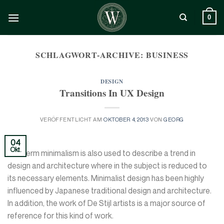
Zum
Inhalt
0
springen
SCHLAGWORT-ARCHIVE:
BUSINESS
DESIGN
Transitions In UX Design
VERÖFFENTLICHT AM
OKTOBER 4, 2013
VON
GEORG
04
Okt.
The term minimalism is also used to describe a trend in
design and architecture where in the subject is reduced to
its necessary elements. Minimalist design has been highly
influenced by Japanese traditional design and architecture.
In addition, the work of De Stijl artists is a major source of
reference for this kind of work.