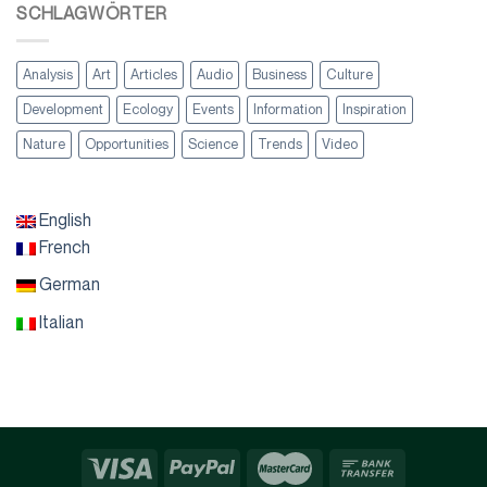
SCHLAGWÖRTER
Analysis
Art
Articles
Audio
Business
Culture
Development
Ecology
Events
Information
Inspiration
Nature
Opportunities
Science
Trends
Video
English
French
German
Italian