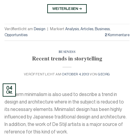
WEITERLESEN
→
Veröffentlicht am
Design
|
Markiert
Analysis
,
Articles
,
Business
,
Opportunities
2
Kommentare
BUSINESS
Recent trends in storytelling
VERÖFFENTLICHT AM
OKTOBER 4, 2013
VON
GEORG
04
Okt.
The term minimalism is also used to describe a trend in
design and architecture where in the subject is reduced to
its necessary elements. Minimalist design has been highly
influenced by Japanese traditional design and architecture.
In addition, the work of De Stijl artists is a major source of
reference for this kind of work.