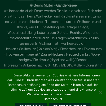
© Georg Müller – Ganderkesee
wallhecke.de ist ein Forum werden für alle, die sich beruflich oder
privat für das Thema Wallhecken und Knicks interessieren. Es soll
soll zu den verschiedenen Themen rund um die Wallhecken und
Knicks, wie z.B. Entstehung, Neuanlage, Pflege,
Wiederherstellung, Lebensraum, Schutz, Rechte, Wind- und
Erosionsschutz informieren. Bei Fragen kontaktieren Sie uns
gerne per E-Mail: mail - at - wallhecke . c o m
Hecken / Wallhecken (Knicks/Över) / Flechthecken / Feldmauern
(Trockensteinmauern) / Zäune Hedges / Hedged banks / Woven
hedges / Field walls (dry stone walls)/ Fences
Impressum / Anbieter nach § 6 TMG / MDStV: Müller – Dürerstr. 7
– 27777 Ganderkesse – Germany
Diese Website verwendet Cookies – nähere Informationen
wallhecke.de is a forum for all those who are interested in the
dazu und zu Ihren Rechten als Benutzer finden Sie in unserer
subject of wallhedges and curtsies, either professionally or
Datenschutzerklärung am Ende der Seite. Klicken Sie auf „Ich
privately. It is to inform to the different topics approximately
stimme zu“, um Cookies zu akzeptieren und direkt unsere
around the barrier hedges and Knicks, like e.g. emergence, new
Website besuchen zu können.
plant, care, re-establishment, habitat, protection, rights, wind
Datenschutz
and erosion protection. If you have any questions please contact