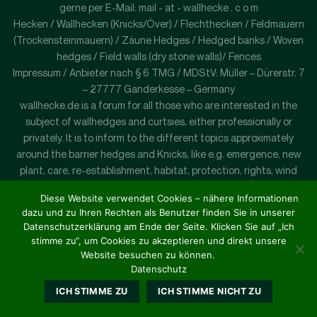
gerne per E-Mail: mail - at - wallhecke . c o m
Hecken / Wallhecken (Knicks/Över) / Flechthecken / Feldmauern
(Trockensteinmauern) / Zäune Hedges / Hedged banks / Woven
hedges / Field walls (dry stone walls)/ Fences
Impressum / Anbieter nach § 6 TMG / MDStV: Müller – Dürerstr. 7
– 27777 Ganderkesse – Germany
wallhecke.de is a forum for all those who are interested in the
subject of wallhedges and curtsies, either professionally or
privately. It is to inform to the different topics approximately
around the barrier hedges and Knicks, like e.g. emergence, new
plant, care, re-establishment, habitat, protection, rights, wind
and erosion protection. If you have any questions please contact
Diese Website verwendet Cookies – nähere Informationen
us by e-mail: mail - at - wallhecke. c o m
dazu und zu Ihren Rechten als Benutzer finden Sie in unserer
Datenschutzerklärung am Ende der Seite. Klicken Sie auf „Ich
stimme zu“, um Cookies zu akzeptieren und direkt unsere
Website besuchen zu können.
Datenschutz
ICH STIMME ZU
ICH STIMME NICHT ZU