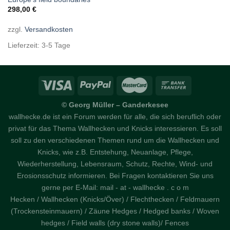
wishlist
298,00
€
zzgl.
Versandkosten
Lieferzeit:
3-5 Tage
© Georg Müller – Ganderkesee
wallhecke.de ist ein Forum werden für alle, die sich beruflich oder
privat für das Thema Wallhecken und Knicks interessieren. Es soll
soll zu den verschiedenen Themen rund um die Wallhecken und
Knicks, wie z.B. Entstehung, Neuanlage, Pflege,
Wiederherstellung, Lebensraum, Schutz, Rechte, Wind- und
Erosionsschutz informieren. Bei Fragen kontaktieren Sie uns
gerne per E-Mail: mail - at - wallhecke . c o m
Hecken / Wallhecken (Knicks/Över) / Flechthecken / Feldmauern
(Trockensteinmauern) / Zäune Hedges / Hedged banks / Woven
hedges / Field walls (dry stone walls)/ Fences