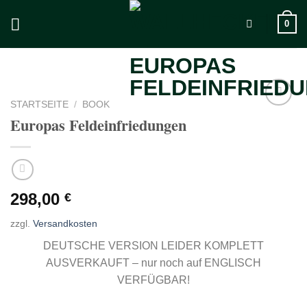
Zum
0
Inhalt
springen
STARTSEITE
/
BOOK
Add to
Europas Feldeinfriedungen
wishlist
298,00
€
zzgl.
Versandkosten
DEUTSCHE VERSION LEIDER KOMPLETT
AUSVERKAUFT – nur noch auf ENGLISCH
VERFÜGBAR!