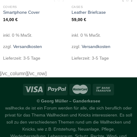
NICHT VORRÄTIG
COVERS
CASES
Add to
Add to
Smartphone Cover
Leather Briefcase
wishlist
wishlist
14,00
€
59,00
€
inkl. 0 % MwSt.
inkl. 0 % MwSt.
zzgl.
Versandkosten
zzgl.
Versandkosten
Lieferzeit:
3-5 Tage
Lieferzeit:
3-5 Tage
[/vc_column][/vc_row]
© Georg Müller – Ganderkesee
wallhecke.de ist ein Forum werden für alle, die sich beruflich oder
privat für das Thema Wallhecken und Knicks interessieren. Es soll
soll zu den verschiedenen Themen rund um die Wallhecken und
Knicks, wie z.B. Entstehung, Neuanlage, Pflege,
Wiederherstellung, Lebensraum, Schutz, Rechte, Wind- und