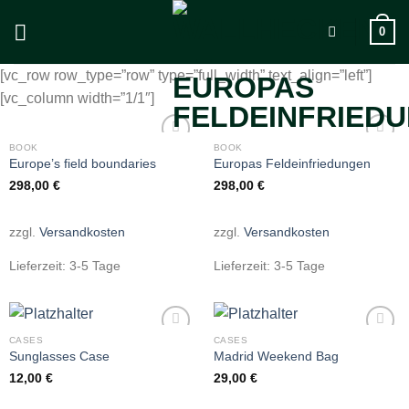
Zum
0
Inhalt
springen
[vc_row row_type=”row” type=”full_width” text_align=”left”]
[vc_column width=”1/1″]
BOOK
BOOK
Add to
Add to
Europe’s field boundaries
Europas Feldeinfriedungen
wishlist
wishlist
298,00
€
298,00
€
zzgl.
Versandkosten
zzgl.
Versandkosten
Lieferzeit:
3-5 Tage
Lieferzeit:
3-5 Tage
CASES
CASES
Add to
Add to
Sunglasses Case
Madrid Weekend Bag
wishlist
wishlist
12,00
€
29,00
€