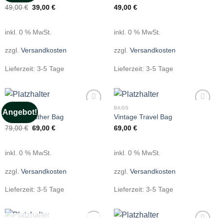
Ursprünglicher
Aktueller
49,00
€
39,00
€
49,00
€
Preis
Preis
war:
ist:
49,00 €
39,00 €.
inkl. 0 % MwSt.
inkl. 0 % MwSt.
zzgl.
Versandkosten
zzgl.
Versandkosten
Lieferzeit:
3-5 Tage
Lieferzeit:
3-5 Tage
BAGS
BAGS
Angebot!
Add to
Add to
Travel Leather Bag
Vintage Travel Bag
wishlist
wishlist
Ursprünglicher
Aktueller
79,00
€
69,00
€
69,00
€
Preis
Preis
war:
ist:
79,00 €
69,00 €.
inkl. 0 % MwSt.
inkl. 0 % MwSt.
zzgl.
Versandkosten
zzgl.
Versandkosten
Lieferzeit:
3-5 Tage
Lieferzeit:
3-5 Tage