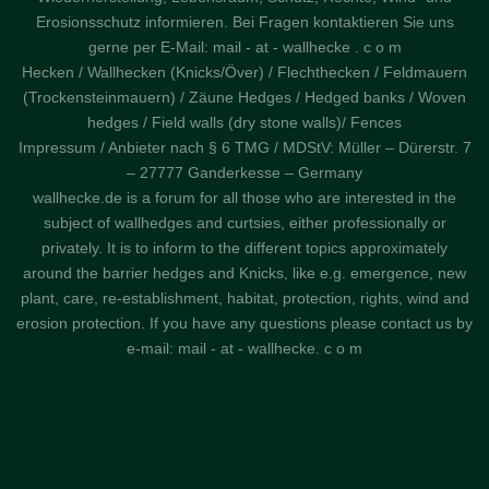
Erosionsschutz informieren. Bei Fragen kontaktieren Sie uns
gerne per E-Mail: mail - at - wallhecke . c o m
Hecken / Wallhecken (Knicks/Över) / Flechthecken / Feldmauern
(Trockensteinmauern) / Zäune Hedges / Hedged banks / Woven
hedges / Field walls (dry stone walls)/ Fences
Impressum / Anbieter nach § 6 TMG / MDStV: Müller – Dürerstr. 7
– 27777 Ganderkesse – Germany
wallhecke.de is a forum for all those who are interested in the
subject of wallhedges and curtsies, either professionally or
privately. It is to inform to the different topics approximately
around the barrier hedges and Knicks, like e.g. emergence, new
plant, care, re-establishment, habitat, protection, rights, wind and
erosion protection. If you have any questions please contact us by
e-mail: mail - at - wallhecke. c o m