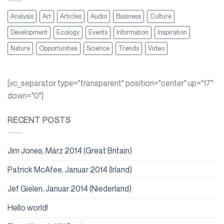
Analysis
Art
Articles
Audio
Business
Culture
Development
Ecology
Events
Information
Inspiration
Nature
Opportunities
Science
Trends
Video
[vc_separator type="transparent" position="center" up="17"
down="0"]
RECENT POSTS
Jim Jones, März 2014 (Great Britain)
Patrick McAfee, Januar 2014 (Irland)
Jef Gielen, Januar 2014 (Niederland)
Hello world!