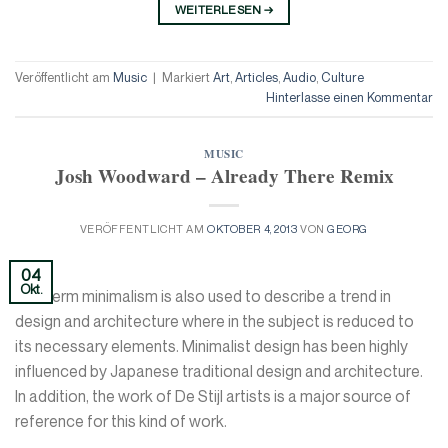
WEITERLESEN
→
Veröffentlicht am
Music
|
Markiert
Art
,
Articles
,
Audio
,
Culture
Hinterlasse einen Kommentar
MUSIC
Josh Woodward – Already There Remix
VERÖFFENTLICHT AM
OKTOBER 4, 2013
VON
GEORG
04
Okt.
The term minimalism is also used to describe a trend in
design and architecture where in the subject is reduced to
its necessary elements. Minimalist design has been highly
influenced by Japanese traditional design and architecture.
In addition, the work of De Stijl artists is a major source of
reference for this kind of work.