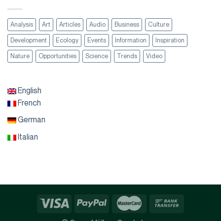
Analysis
Art
Articles
Audio
Business
Culture
Development
Ecology
Events
Information
Inspiration
Nature
Opportunities
Science
Trends
Video
English
French
German
Italian