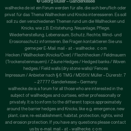
© Georg Müller – Ganderkesee
wallhecke.de ist ein Forum werden für alle, die sich beruflich oder
privat für das Thema Wallhecken und Knicks interessieren. Es soll
soll zu den verschiedenen Themen rund um die Wallhecken und
Knicks, wie z.B. Entstehung, Neuanlage, Pflege,
Wiederherstellung, Lebensraum, Schutz, Rechte, Wind- und
Erosionsschutz informieren. Bei Fragen kontaktieren Sie uns
gerne per E-Mail: mail - at - wallhecke . c o m
Hecken / Wallhecken (Knicks/Över) / Flechthecken / Feldmauern
(Trockensteinmauern) / Zäune Hedges / Hedged banks / Woven
hedges / Field walls (dry stone walls)/ Fences
Impressum / Anbieter nach § 6 TMG / MDStV: Müller – Dürerstr. 7
– 27777 Ganderkesse – Germany
wallhecke.de is a forum for all those who are interested in the
subject of wallhedges and curtsies, either professionally or
privately. It is to inform to the different topics approximately
around the barrier hedges and Knicks, like e.g. emergence, new
plant, care, re-establishment, habitat, protection, rights, wind
and erosion protection. If you have any questions please contact
us by e-mail: mail - at - wallhecke. c o m