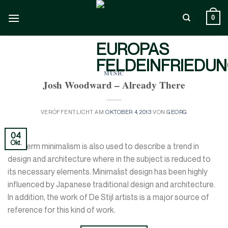
Zum
Inhalt
0
springen
MUSIC
Josh Woodward – Already There
VERÖFFENTLICHT AM
OKTOBER 4, 2013
VON
GEORG
04
Okt.
The term minimalism is also used to describe a trend in
design and architecture where in the subject is reduced to
its necessary elements. Minimalist design has been highly
influenced by Japanese traditional design and architecture.
In addition, the work of De Stijl artists is a major source of
reference for this kind of work.